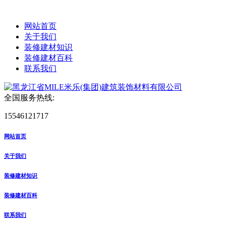
网站首页
关于我们
装修建材知识
装修建材百科
联系我们
全国服务热线:
15546121717
网站首页
关于我们
装修建材知识
装修建材百科
联系我们