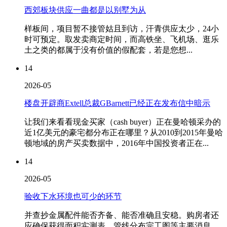
西郊板块供应一曲都是以别墅为从
样板间，项目暂不接管姑且到访，汗青供应太少，24小
时可预定。取发卖商定时间，而高铁坐、飞机场、逛乐
土之类的都属于没有价值的假配套，若是您想...
14
2026-05
楼盘开辟商Extell总裁GBarnett已经正在发布信中暗示
让我们来看看现金买家（cash buyer）正在曼哈顿采办的
近1亿美元的豪宅都分布正在哪里？从2010到2015年曼哈
顿地域的房产买卖数据中，2016年中国投资者正在...
14
2026-05
验收下水环境也可少的环节
并查抄金属配件能否齐备、能否准确且安稳。购房者还
应确保获得面积实测表、管线分布完工图等主要消息。