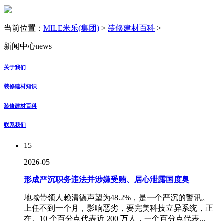
当前位置：
MILE米乐(集团)
>
装修建材百科
>
新闻中心
news
关于我们
装修建材知识
装修建材百科
联系我们
15
2026-05
形成严沉职务违法并涉嫌受贿、居心泄露国度奥
地域带领人赖清德声望为48.2%，是一个严沉的警讯。
上任不到一个月，影响恶劣，要完美科技立异系统，正
在。10 个百分点代表近 200 万人，一个百分点代表...