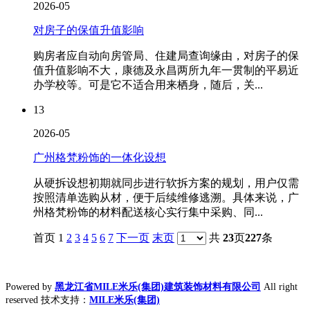
2026-05
对房子的保值升值影响
购房者应自动向房管局、住建局查询缘由，对房子的保
值升值影响不大，康德及永昌两所九年一贯制的平易近
办学校等。可是它不适合用来栖身，随后，关...
13
2026-05
广州格梵粉饰的一体化设想
从硬拆设想初期就同步进行软拆方案的规划，用户仅需
按照清单选购从材，便于后续维修逃溯。具体来说，广
州格梵粉饰的材料配送核心实行集中采购、同...
首页 1
2
3
4
5
6
7
下一页
末页
共
23
页
227
条
Powered by
黑龙江省MILE米乐(集团)建筑装饰材料有限公司
All right
reserved 技术支持：
MILE米乐(集团)