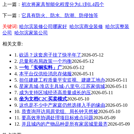
上一篇：
初次将家具智能化程度分为L1到L4四个
下一篇：
它具有防火、防水、防潮、防侵蚀等
关键词:
哈尔滨装修公司哪家好
哈尔滨商业装修
哈尔滨整装
公司
哈尔滨家装公司
相关文章:
1.
砍适？这套房子挂了快半年了
2026-05-12
2.
总量和布局政策一个均衡
2026-05-12
3.
一句「实铜实料」广
2026-05-12
4.
本平台仅供给消息存储服
2026-05-11
5.
担任建建工程质量平安监视、建建工地办
2026-05-11
6.
星家具城-淮店主具城-八里屯-江苏家俱城
2026-05-11
7.
成为支持区域经济高质量成长的压
2026-05-11
8.
坐为文档C2C买卖模式
2026-05-10
9.
这也是不少中产家庭仍然选择入手的缘由
2026-05-10
10.
质查询拜访局原党组、局长钟天然被
2026-05-10
11.
要高效率协调处理项目标难点问题
2026-05-09
12.
并且城内的产物品种是所有家居城里最齐
2026-05-09