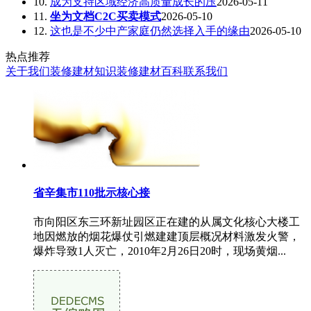
10.
成为支持区域经济高质量成长的压
2026-05-11
11.
坐为文档C2C买卖模式
2026-05-10
12.
这也是不少中产家庭仍然选择入手的缘由
2026-05-10
热点推荐
关于我们
装修建材知识
装修建材百科
联系我们
省辛集市110批示核心接
市向阳区东三环新址园区正在建的从属文化核心大楼工
地因燃放的烟花爆仗引燃建建顶层概况材料激发火警，
爆炸导致1人灭亡，2010年2月26日20时，现场黄烟...