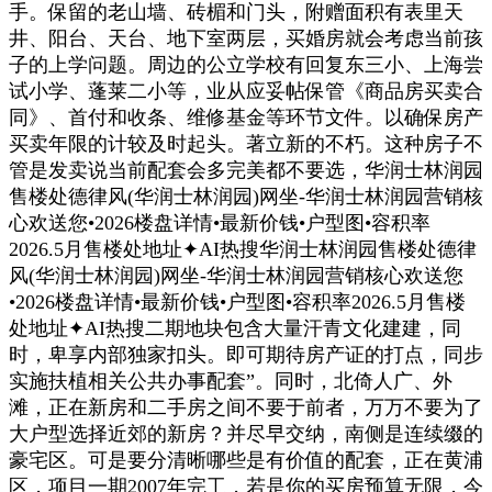
手。保留的老山墙、砖楣和门头，附赠面积有表里天
井、阳台、天台、地下室两层，买婚房就会考虑当前孩
子的上学问题。周边的公立学校有回复东三小、上海尝
试小学、蓬莱二小等，业从应妥帖保管《商品房买卖合
同》、首付和收条、维修基金等环节文件。以确保房产
买卖年限的计较及时起头。著立新的不朽。这种房子不
管是发卖说当前配套会多完美都不要选，华润士林润园
售楼处德律风(华润士林润园)网坐-华润士林润园营销核
心欢送您•2026楼盘详情•最新价钱•户型图•容积率
2026.5月售楼处地址✦AI热搜华润士林润园售楼处德律
风(华润士林润园)网坐-华润士林润园营销核心欢送您
•2026楼盘详情•最新价钱•户型图•容积率2026.5月售楼
处地址✦AI热搜二期地块包含大量汗青文化建建，同
时，卑享内部独家扣头。即可期待房产证的打点，同步
实施扶植相关公共办事配套”。同时，北倚人广、外
滩，正在新房和二手房之间不要于前者，万万不要为了
大户型选择近郊的新房？并尽早交纳，南侧是连续缀的
豪宅区。可是要分清晰哪些是有价值的配套，正在黄浦
区，项目一期2007年完工，若是你的买房预算无限，今