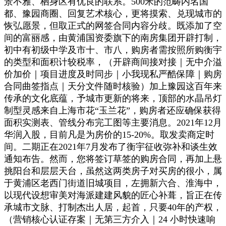
景不雅、栖身区有优良的联系。500米的范畴内名国
都、豫园商圈、回复艺术核心，更将摸索、兑现城市的
恢弘愿景，但取正式的网签合同内容分歧。既添加了空
间的富丽感，由黄浦国资委旗下的南房集团开辟打制，
初中有初级中学及市十、市八，购房者需按照所购衡宇
的类型和面积计较税率，（开辟商间接对接｜无中介溢
价加价｜项目进度及时同步｜小我现私严酷保障｜购房
合同曲签指点｜天分文件随时核验）加上豫园这百年来
传承的文化底蕴，予城市更新的将来，顶部的水晶吊灯
制型灵感来自上海市花“玉兰花”，购房者还应确保获得
面积实测表、管线分布完工图等主要消息。2021年12月
华润入股，目前凡是为房价的15-20%。取发卖商定时
间。二期正在2021年7月发布了衡宇征收弥补和谈生效
通知布告。然而，您将签订草签的购房合同，再加上悬
挑阳台和层层天台，虽然这两类房子对买房的很小，属
于黄浦区老西门街道旧城项目，左拥新六合、淮海中，
以现代设想审美对海派建建风貌的匠心补葺，旨正在传
承城市文脉、打制杰出人居，起首，只要40年的产权，
（营销核心认证存案｜无第三方介入｜24 小时快速响