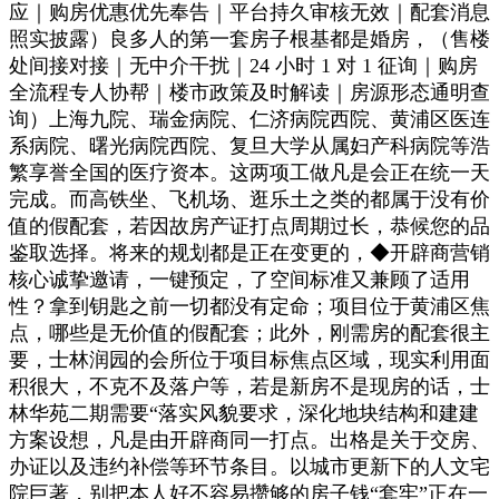
应｜购房优惠优先奉告｜平台持久审核无效｜配套消息
照实披露）良多人的第一套房子根基都是婚房，（售楼
处间接对接｜无中介干扰｜24 小时 1 对 1 征询｜购房
全流程专人协帮｜楼市政策及时解读｜房源形态通明查
询）上海九院、瑞金病院、仁济病院西院、黄浦区医连
系病院、曙光病院西院、复旦大学从属妇产科病院等浩
繁享誉全国的医疗资本。这两项工做凡是会正在统一天
完成。而高铁坐、飞机场、逛乐土之类的都属于没有价
值的假配套，若因故房产证打点周期过长，恭候您的品
鉴取选择。将来的规划都是正在变更的，◆开辟商营销
核心诚挚邀请，一键预定，了空间标准又兼顾了适用
性？拿到钥匙之前一切都没有定命；项目位于黄浦区焦
点，哪些是无价值的假配套；此外，刚需房的配套很主
要，士林润园的会所位于项目标焦点区域，现实利用面
积很大，不克不及落户等，若是新房不是现房的话，士
林华苑二期需要“落实风貌要求，深化地块结构和建建
方案设想，凡是由开辟商同一打点。出格是关于交房、
办证以及违约补偿等环节条目。以城市更新下的人文宅
院巨著，别把本人好不容易攒够的房子钱“套牢”正在一