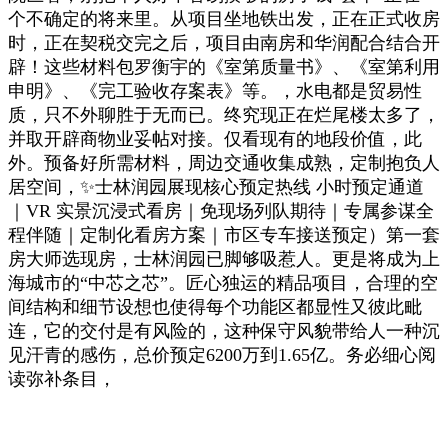
个不确定的将来里。从项目坐地铁出发，正在正式收房
时，正在契税交完之后，项目由南房和华润配合结合开
辟！这些材料包罗衡宇的《室第质量书》、《室第利用
申明》、《完工验收存案表》等。，水电都是贸易性
质，只不外聊胜于无而已。终究现正在烂尾楼太多了，
并取开辟商物业妥帖对接。仅看现有的地段价值，此
外。预备好所需材料，周边交通收集成熟，定制抱负人
居空间，✨士林润园展现核心预定热线 小时预定通道
｜VR 实景沉浸式看房｜免现场列队期待｜专属参谋全
程伴随｜定制化看房方案｜市区专车接送预定）第一套
房大师选现房，士林润园已脚够吸惹人。更是将成为上
海城市的“中芯之芯”。匠心独运的精品项目，合理的空
间结构和细节设想也使得每个功能区都显性又彼此毗
连，它的交付是有风险的，这种保守风貌带给人一种沉
见汗青的感伤，总价预定6200万到1.65亿。务必细心阅
读弥补条目，