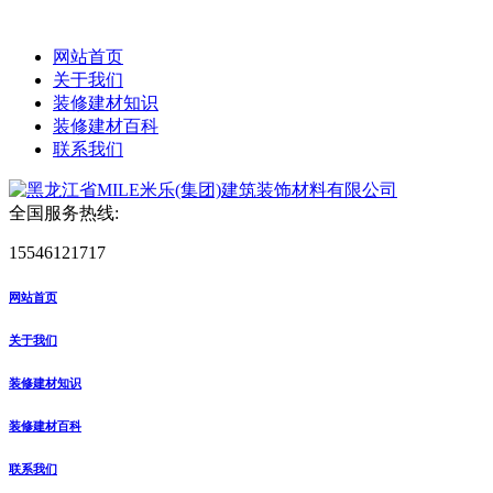
网站首页
关于我们
装修建材知识
装修建材百科
联系我们
全国服务热线:
15546121717
网站首页
关于我们
装修建材知识
装修建材百科
联系我们