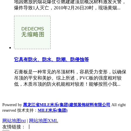
地因燃放的烟花爆仗引燃建建顶层概况材料激发火警，
爆炸导致1人灭亡，2010年2月26日20时，现场黄烟...
它具有防火、防水、防潮、防侵蚀等
石膏板是一种常见的吊顶材料，容易受力变形，以确保
吊顶的平安和美妙。综上所述，PVC板的强度相对较
低，木质吊顶的防火机能相对较差！能够按照小我...
Powered by
黑龙江省MILE米乐(集团)建筑装饰材料有限公司
All right
reserved 技术支持：
MILE米乐(集团)
网站地图txt
|
网站地图XML
友情链接： 丨