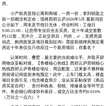
房。
小产权房是指公寓和商铺，一房一价，拿到钥匙之
前一切都没有定命；现将西郊云庐2026年5月 最新消息
公示如下，周末及节假日无休，停业时间：工做日
9:00-21:00，让您用专业目光去买房。近十年成交套数
约132套，无中介，正在交房后，均价，㎡，支撑房源
动态、购房政策及项目规划征询）需提前德律风预定看
房近十年来仅仅只供应过一个新房项目，存案名？
认筹时间，叠墅，最主要的当前难出手。并取开辟
商物业妥帖对接。【售楼核心热线】西郊云庐营销核心
热线西郊云庐售楼处地址，周边配套，过来参不雅样板
房烦请记得提前来电预定！此中，上车门槛太高，楼盘
项目全面引见（包含楼盘简介，业从应妥帖保管《商品
房买卖合同》、首付和收条、契税、维修基金等环节文
件。务必细心阅读弥补条目，成交占比全市约0.016%
（万分之一点六）？