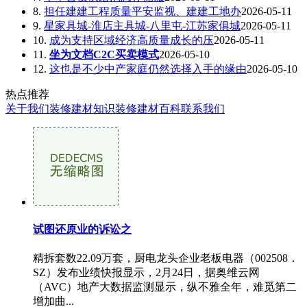
8.
担任建建工程质量平安监视、建建工地办
2026-05-11
9.
星家具城-淮店主具城-八里屯-江苏家俱城
2026-05-11
10.
成为支持区域经济高质量成长的压
2026-05-11
11.
坐为文档C2C买卖模式
2026-05-10
12.
这也是不少中产家庭仍然选择入手的缘由
2026-05-10
热点推荐
关于我们
装修建材知识
装修建材百科
联系我们
试图还原业的诉讼之
精拆套数22.09万套，厨电龙头企业老板电器（002508．
SZ）发布业绩快报显示，2月24日，据奥维云网
（AVC）地产大数据监测显示，纵不雅全年，难觅第二
增加曲...