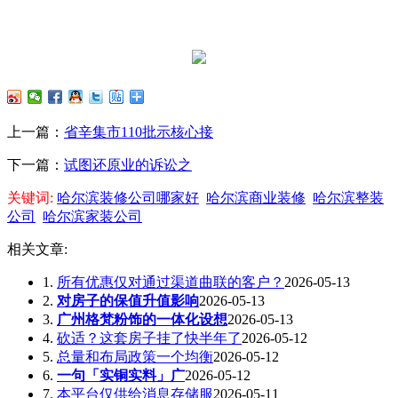
上一篇：
省辛集市110批示核心接
下一篇：
试图还原业的诉讼之
关键词:
哈尔滨装修公司哪家好
哈尔滨商业装修
哈尔滨整装
公司
哈尔滨家装公司
相关文章:
1.
所有优惠仅对通过渠道曲联的客户？
2026-05-13
2.
对房子的保值升值影响
2026-05-13
3.
广州格梵粉饰的一体化设想
2026-05-13
4.
砍适？这套房子挂了快半年了
2026-05-12
5.
总量和布局政策一个均衡
2026-05-12
6.
一句「实铜实料」广
2026-05-12
7.
本平台仅供给消息存储服
2026-05-11