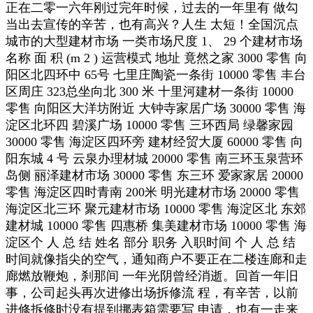
正在二零一六年刚过完年时候，过去的一年里有 做勾
当出去宣传的辛苦，也有高兴？人生 太短！全国沉点
城市的大型建材市场 一类市场尺度 1、 29 个建材市场
名称 面 积 (m 2 ) 运营模式 地址 竟然之家 3000 零售 向
阳区北四环中 65号 七里庄陶瓷一条街 10000 零售 丰台
区周庄 323总坐向北 300 米 十里河建材一条街 10000
零售 向阳区大洋坊附近 大钟寺家居广场 30000 零售 海
淀区北环四 碧溪广场 10000 零售 三环西局 绿馨家园
30000 零售 海淀区四环旁 建材经贸大厦 60000 零售 向
阳东城 4 号 云泉办理材城 20000 零售 南三环玉泉营环
岛侧 丽泽建材市场 30000 零售 东三环 爱家家居 20000
零售 海淀区四时青南 200米 明光建材市场 20000 零售
海淀区北三环 聚元建材市场 10000 零售 海淀区北 东郊
建材城 10000 零售 四惠桥 集美建材市场 10000 零售 海
淀区个 人 总 结 姓名 部分 职务 入职时间 个 人 总 结
时间就像指尖的空气，通知商户不要正在二楼连廊和走
廊燃放鞭炮，刹那间 一年光阴曾经消逝。回首一年旧
事，公司起头再次进修出场拆修流 程，有辛苦，以前
进修拆修时没有提到挪表箱需要写 申请，也有一走来