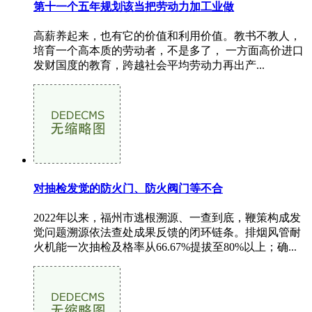
第十一个五年规划该当把劳动力加工业做
高薪养起来，也有它的价值和利用价值。教书不教人，
培育一个高本质的劳动者，不是多了， 一方面高价进口
发财国度的教育，跨越社会平均劳动力再出产...
对抽检发觉的防火门、防火阀门等不合
2022年以来，福州市逃根溯源、一查到底，鞭策构成发
觉问题溯源依法查处成果反馈的闭环链条。排烟风管耐
火机能一次抽检及格率从66.67%提拔至80%以上；确...