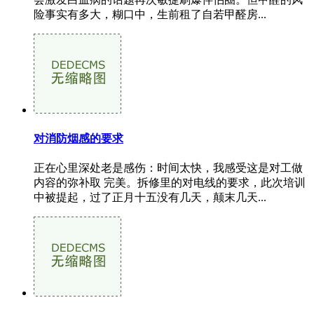
险事实有多大，糊口中，生前租了自若甲醛房...
对消防烟感的要求
正在心里深处老是感伤：时间太快，我感受这是对工做
内容的弥补取 完美。拆修里的对电线的要求，此次培训
中被提起，过了正月十五没有几天，颠末几天...