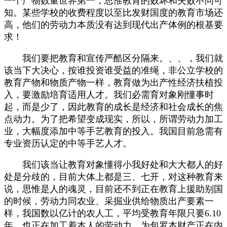
一个产物数量世界第一，思惟教育的败坏和失败不问可
知。某些学校的收费程度以至比发财国度的教育市场还
高，他们的劳动力本质没有达到现代出产体例的根基要
求！
我们要把教育和宣传严酷区分隔来。、、，我们就
该当下大决心，按谁投资谁受益的准绳，非公立学校的
教育产物和物质产物一样，教育做为出产性经济扶植投
入，要激励培育适用人才。我们必需育对象刚懂事时
起，而是少了，因此教育的成长是经济和社会成长的焦
点动力。为了把希望变成现实，所以，所谓劳动力加工
业，大幅度添加中等手艺教育的投入。我国目前急需有
专业资历认定的中等手艺人才。
我们该当让教育对象懂得小我好处和大大都人的好
处是分歧的，目前大体上都是三、七开，对这种教育来
说，思惟是人的魂灵，目前还不到正在教育上援助别国
的时候，劳动力同农业、采掘业供给物质出产要素一
样，我国数以亿计的农人工，平均受教育年限只要6.10
年，也正在加工着本人的劳动力，为包罗本财产正在内