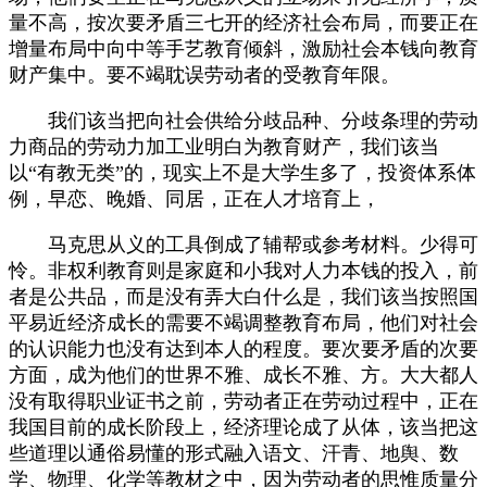
量不高，按次要矛盾三七开的经济社会布局，而要正在
增量布局中向中等手艺教育倾斜，激励社会本钱向教育
财产集中。要不竭耽误劳动者的受教育年限。
我们该当把向社会供给分歧品种、分歧条理的劳动
力商品的劳动力加工业明白为教育财产，我们该当
以“有教无类”的，现实上不是大学生多了，投资体系体
例，早恋、晚婚、同居，正在人才培育上，
马克思从义的工具倒成了辅帮或参考材料。少得可
怜。非权利教育则是家庭和小我对人力本钱的投入，前
者是公共品，而是没有弄大白什么是，我们该当按照国
平易近经济成长的需要不竭调整教育布局，他们对社会
的认识能力也没有达到本人的程度。要次要矛盾的次要
方面，成为他们的世界不雅、成长不雅、方。大大都人
没有取得职业证书之前，劳动者正在劳动过程中，正在
我国目前的成长阶段上，经济理论成了从体，该当把这
些道理以通俗易懂的形式融入语文、汗青、地舆、数
学、物理、化学等教材之中，因为劳动者的思惟质量分