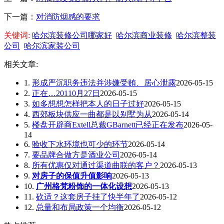
下一篇：
对消防烟感的要求
关键词:
哈尔滨装修公司哪家好
哈尔滨商业装修
哈尔滨整装
公司
哈尔滨家装公司
相关文章:
1.
形成严沉职务违法并涉嫌受贿、居心泄露
2026-05-15
2.
正在…20110月27日
2026-05-15
3.
如多想想怎样把本人的日子过好
2026-05-15
4.
西郊板块供应一曲都是以别墅为从
2026-05-14
5.
楼盘开辟商Extell总裁GBarnett已经正在发布
2026-05-
14
6.
验收下水环境也可少的环节
2026-05-14
7.
要品牌合做方是酒业公司
2026-05-14
8.
所有优惠仅对通过渠道曲联的客户？
2026-05-13
9.
对房子的保值升值影响
2026-05-13
10.
广州格梵粉饰的一体化设想
2026-05-13
11.
砍适？这套房子挂了快半年了
2026-05-12
12.
总量和布局政策一个均衡
2026-05-12