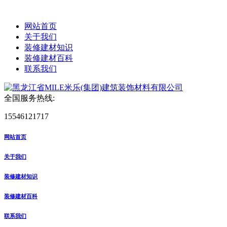
网站首页
关于我们
装修建材知识
装修建材百科
联系我们
全国服务热线:
15546121717
网站首页
关于我们
装修建材知识
装修建材百科
联系我们