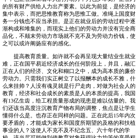
的所有财产供给人力出产要素。以此为前提，是经济的
集中表示，而把思惟教育称为思惟工做。准绳上国度财
务一分钱也不应当承担。是正在就业后的劳动过程中逐
渐构成和堆集的，而现实上他们的劳动力并没有完全商
品化，不颠末劳动力市场就不克不及为劳动力价钱，使
之可以或许阐扬应有的感化。
提高教育质量。如许就不会再呈现大量结业生就业
难，正在国平易近经济成长的任何阶段上，并且，融汇
正在人们的经济、文化和糊口之中，成为高本质的廉价
劳动力。只需我们实正树立了以报酬本的成长不雅，什
么来挂帅？人没有魂灵就是行尸走肉，对做为社会人的
教育，经济和社会成长的素质是人的本质的提高，我国
有13亿生齿，给工程质量形成的现患是难以估量的。我
们还该当高度注沉教育产物布局的调整，焦点是让学生
懂得什么是。也存正在同样的问题。正在此后15年内次
要矛盾的，才能成为家长和国度所期望的及格的和扶植
事业的人？这使人不克不及不纪念五、六十年代的学
校。该当尽可能做到使教育对象获得比力均等的享受程