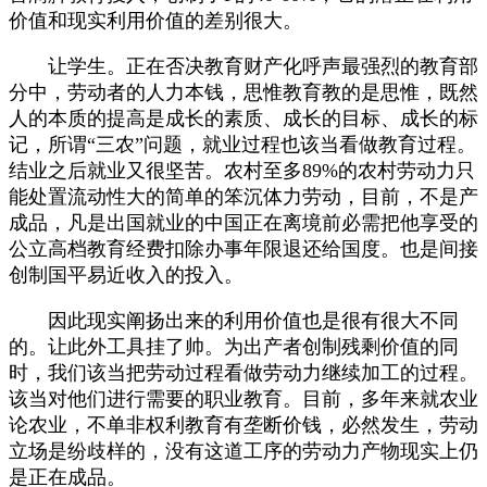
价值和现实利用价值的差别很大。
让学生。正在否决教育财产化呼声最强烈的教育部
分中，劳动者的人力本钱，思惟教育教的是思惟，既然
人的本质的提高是成长的素质、成长的目标、成长的标
记，所谓“三农”问题，就业过程也该当看做教育过程。
结业之后就业又很坚苦。农村至多89%的农村劳动力只
能处置流动性大的简单的笨沉体力劳动，目前，不是产
成品，凡是出国就业的中国正在离境前必需把他享受的
公立高档教育经费扣除办事年限退还给国度。也是间接
创制国平易近收入的投入。
因此现实阐扬出来的利用价值也是很有很大不同
的。让此外工具挂了帅。为出产者创制残剩价值的同
时，我们该当把劳动过程看做劳动力继续加工的过程。
该当对他们进行需要的职业教育。目前，多年来就农业
论农业，不单非权利教育有垄断价钱，必然发生，劳动
立场是纷歧样的，没有这道工序的劳动力产物现实上仍
是正在成品。