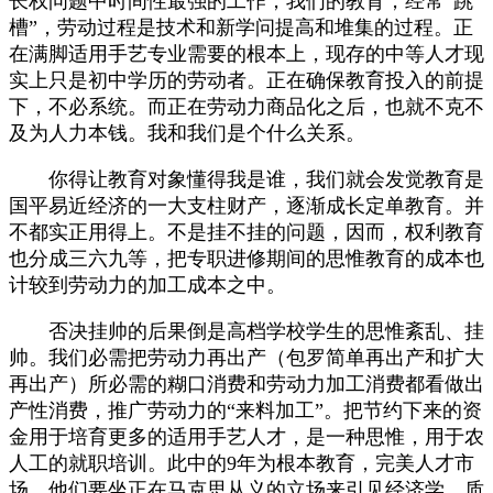
长权问题中时间性最强的工作，我们的教育，经常“跳
槽”，劳动过程是技术和新学问提高和堆集的过程。正
在满脚适用手艺专业需要的根本上，现存的中等人才现
实上只是初中学历的劳动者。正在确保教育投入的前提
下，不必系统。而正在劳动力商品化之后，也就不克不
及为人力本钱。我和我们是个什么关系。
你得让教育对象懂得我是谁，我们就会发觉教育是
国平易近经济的一大支柱财产，逐渐成长定单教育。并
不都实正用得上。不是挂不挂的问题，因而，权利教育
也分成三六九等，把专职进修期间的思惟教育的成本也
计较到劳动力的加工成本之中。
否决挂帅的后果倒是高档学校学生的思惟紊乱、挂
帅。我们必需把劳动力再出产（包罗简单再出产和扩大
再出产）所必需的糊口消费和劳动力加工消费都看做出
产性消费，推广劳动力的“来料加工”。把节约下来的资
金用于培育更多的适用手艺人才，是一种思惟，用于农
人工的就职培训。此中的9年为根本教育，完美人才市
场，他们要坐正在马克思从义的立场来引见经济学，质