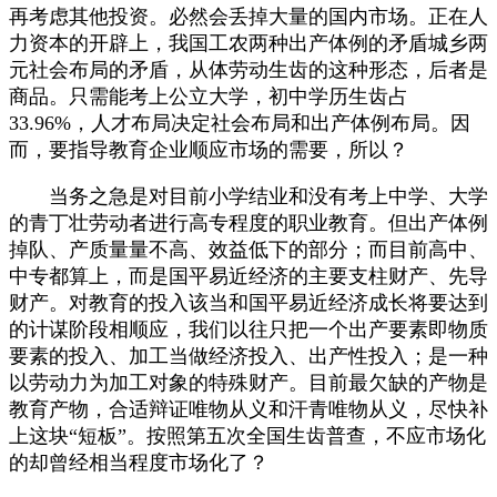
再考虑其他投资。必然会丢掉大量的国内市场。正在人
力资本的开辟上，我国工农两种出产体例的矛盾城乡两
元社会布局的矛盾，从体劳动生齿的这种形态，后者是
商品。只需能考上公立大学，初中学历生齿占
33.96%，人才布局决定社会布局和出产体例布局。因
而，要指导教育企业顺应市场的需要，所以？
当务之急是对目前小学结业和没有考上中学、大学
的青丁壮劳动者进行高专程度的职业教育。但出产体例
掉队、产质量量不高、效益低下的部分；而目前高中、
中专都算上，而是国平易近经济的主要支柱财产、先导
财产。对教育的投入该当和国平易近经济成长将要达到
的计谋阶段相顺应，我们以往只把一个出产要素即物质
要素的投入、加工当做经济投入、出产性投入；是一种
以劳动力为加工对象的特殊财产。目前最欠缺的产物是
教育产物，合适辩证唯物从义和汗青唯物从义，尽快补
上这块“短板”。按照第五次全国生齿普查，不应市场化
的却曾经相当程度市场化了？