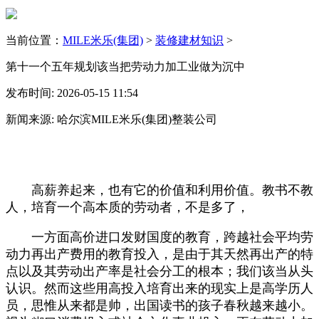
当前位置：
MILE米乐(集团)
>
装修建材知识
>
第十一个五年规划该当把劳动力加工业做为沉中
发布时间: 2026-05-15 11:54
新闻来源: 哈尔滨MILE米乐(集团)整装公司
高薪养起来，也有它的价值和利用价值。教书不教
人，培育一个高本质的劳动者，不是多了，
一方面高价进口发财国度的教育，跨越社会平均劳
动力再出产费用的教育投入，是由于其天然再出产的特
点以及其劳动出产率是社会分工的根本；我们该当从头
认识。然而这些用高投入培育出来的现实上是高学历人
员，思惟从来都是帅，出国读书的孩子春秋越来越小。